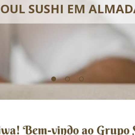
Ê BY SOUL SUSHI DELI
SOUL SUSHI EM ALMAD
SOUL SUSHI EM TROIA
iwa! Bem-vindo ao Grupo S