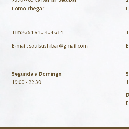
Como chegar
C
Tlm:
+351 910 404 614
T
E-mail:
soulsushibar@gmail.com
E
Segunda a Domingo
S
19:00 - 22:30
1
E