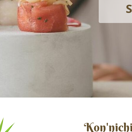
SAK
Kon'nich