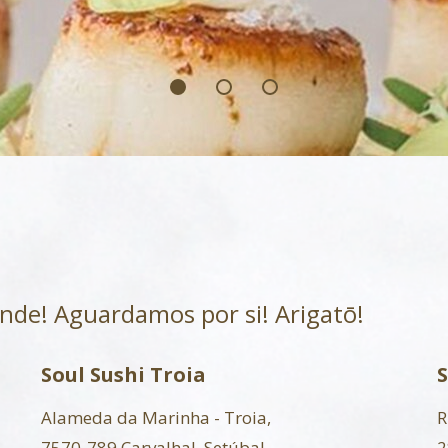
nde! Aguardamos por si! Arigatō!
Soul Sushi Troia
S
Alameda da Marinha - Troia,
R
7570-789 Carvalhal, Setúbal
2