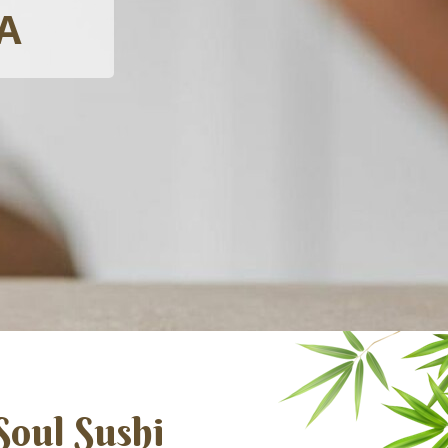
VERY
A
oul Sushi